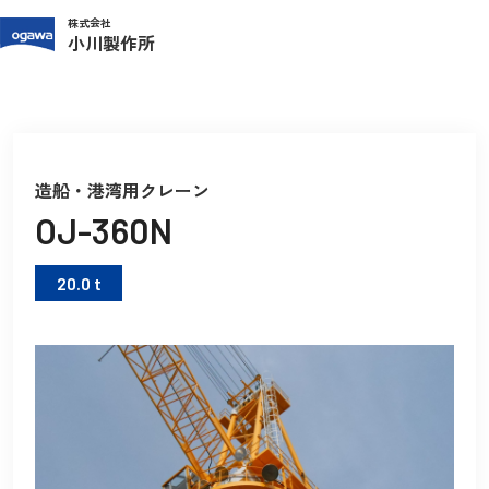
株式会社
小川製作所
TOP
製品紹介
造船・港湾用クレーン
OJ-360N
造船・港湾用クレーン
OJ-360N
20.0 t