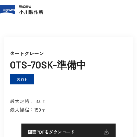
株式会社
小川製作所
TOP
製品紹介
タートクレーン
OTS-70SK-準備中
タートクレーン
OTS-70SK-準備中
8.0 t
最大定格： 8.0ｔ
最大揚程：150ｍ
図面PDFをダウンロード